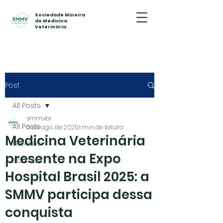
Sociedade Mineira
de Medicina
Veterinária
Post
All Posts
smmvbr
All Posts
6 de ago. de 2025
1 min de leitura
Medicina Veterinária
Notícias
presente na Expo
Notícias
Hospital Brasil 2025: a
SMMV participa dessa
conquista