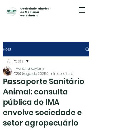
Sociedade Mineira
de Medicina
Veterinária
Post
All Posts
Mariana Kaylany
All Posts
13 de ago. de 2025
2 min de leitura
Passaporte Sanitário
Notícias
Animal: consulta
Notícias
pública do IMA
envolve sociedade e
setor agropecuário