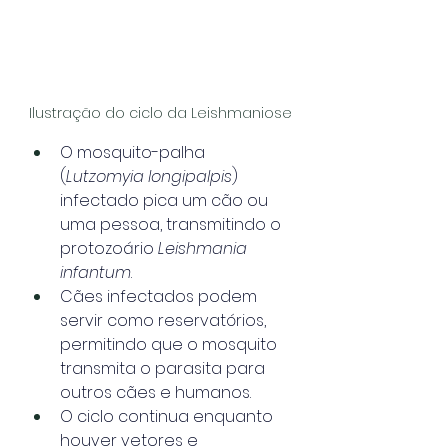
Ilustração do ciclo da Leishmaniose
O mosquito-palha 
(
Lutzomyia longipalpis
) 
infectado pica um cão ou 
uma pessoa, transmitindo o 
protozoário 
Leishmania 
infantum
.
Cães infectados podem 
servir como reservatórios, 
permitindo que o mosquito 
transmita o parasita para 
outros cães e humanos.
O ciclo continua enquanto 
houver vetores e 