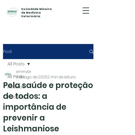
Sociedade Mineira
de Medicina
Veterinária
Post
All Posts
smmvbr
All Posts
11 de ago. de 2025
2 min de leitura
Pela saúde e proteção
Notícias
de todos: a
Notícias
importância de
prevenir a
Leishmaniose