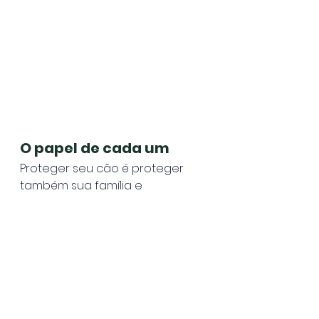
O papel de cada um
Proteger seu cão é proteger 
também sua família e 
vizinhança.A conscientização e 
as medidas preventivas são 
responsabilidades de todos — 
tutores, médicos veterinários, 
órgãos públicos e a 
comunidade.